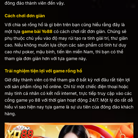
đông đảo thành viên đến vậy.
Cách chơi đơn giản
Với chia sẻ rồng hổ là gì bên trên bạn cũng hiểu rằng đây là
một tựa
game bài Yo88
có cách chơi rất đơn giản. Chúng sẽ
phụ thuộc chủ yếu vào độ may rủi tạo ra tính giải trí, thư giãn
cao. Nếu không muốn lựa chọn các sản phẩm có tính tư duy
cao như poker, mậu binh, tiến lên miền Nam, thì bạn có thể
tham gia đơn giản hơn với tựa game này.
Trải nghiệm tiện lợi với game rồng hổ
Giờ đây thành viên có thể tham gia ở bất kỳ nơi đâu rất tiện lợi
với sản phẩm rồng hổ online. Chỉ từ một chiếc điện thoại hoặc
máy tính cá nhân có kết nối internet, trực tiếp truy cập vào các
cổng game yo 88 với thời gian hoạt động 24/7. Một lý do rất dễ
hiểu vì sao hiện nay tựa game là sự ưu tiên của đông đảo khách
hàng.