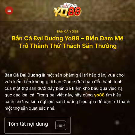
Bỏ
qua
nội
dung
BẮN CÁ YO88
Bắn Cá Đại Dương Yo88 – Biến Đam Mê
Trở Thành Thử Thách Săn Thưởng
Bắn Cá Đại Dương
là một sản phẩm giải trí hấp dẫn, vừa chơi
vừa kiếm tiền không giới hạn. Game đưa bạn đến hành trình
của một thợ săn dưới đáy biển để kiếm kho báu qua việc hạ
gục các loài cá. Trong bài viết này, hãy cùng
yo88
tìm hiểu
cách chơi và kinh nghiệm săn thưởng hiệu quả để bạn trở thành
một thợ săn xuất sắc nhé.
Tóm tắt nội dung