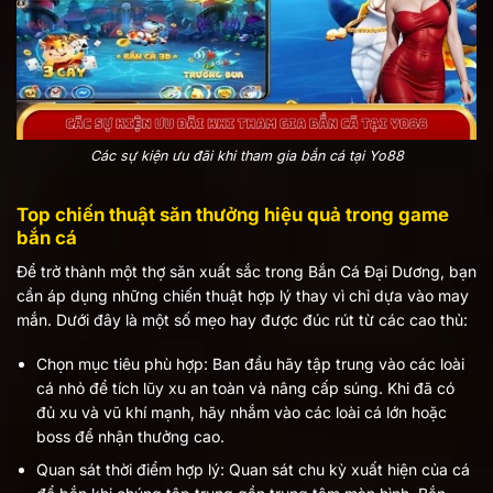
Các sự kiện ưu đãi khi tham gia bắn cá tại Yo88
Top chiến thuật săn thưởng hiệu quả trong game
bắn cá
Để trở thành một thợ săn xuất sắc trong Bắn Cá Đại Dương, bạn
cần áp dụng những chiến thuật hợp lý thay vì chỉ dựa vào may
mắn. Dưới đây là một số mẹo hay được đúc rút từ các cao thủ:
Chọn mục tiêu phù hợp: Ban đầu hãy tập trung vào các loài
cá nhỏ để tích lũy xu an toàn và nâng cấp súng. Khi đã có
đủ xu và vũ khí mạnh, hãy nhắm vào các loài cá lớn hoặc
boss để nhận thưởng cao.
Quan sát thời điểm hợp lý: Quan sát chu kỳ xuất hiện của cá