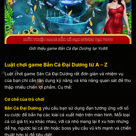
Giới thiệu game Bắn Cá Đại Dương tại Yo88
Luật chơi game Bắn Cá Đại Dương từ A – Z
Luật chơi game
Săn Cá Đại Dương
rất đơn giản và nhiệm vụ
của bạn chỉ cần tận dụng kỹ năng và khả năng quan sát để thu
thập nhiều chiến lợi phẩm. Cụ thể:
Cơ chế của trò chơi
Bắn Cá Đại Dương
yêu cầu bạn sử dụng đạn tương ứng với số
xu cược để bắn hạ các loài cá xuất hiện trên màn hình. Mỗi loại
cá có giá trị xu khác nhau, với cá nhỏ mang lại ít xu hơn nhưng
dễ hạ, ngược lại cá lớn hoặc boss yêu cầu vũ khí mạnh và chiến
thuật hợp lý để tiêu diệt.