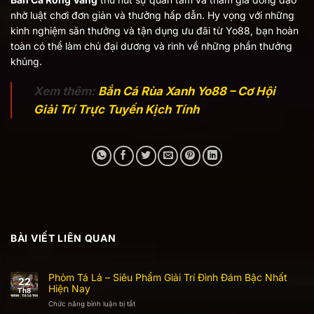
nhờ luật chơi đơn giản và thưởng hấp dẫn. Hy vọng với những
kinh nghiệm săn thưởng và tận dụng ưu đãi từ Yo88, bạn hoàn
toàn có thể làm chủ đại dương và rinh về những phần thưởng
khủng.
Xem thêm:
Bắn Cá Rùa Xanh Yo88 – Cơ Hội
Giải Trí Trực Tuyến Kịch Tính
BÀI VIẾT LIÊN QUAN
Phỏm Tá Lả – Siêu Phẩm Giải Trí Đình Đám Bậc Nhất
22
Hiện Nay
Th8
ở
Chức năng bình luận bị tắt
Phỏm