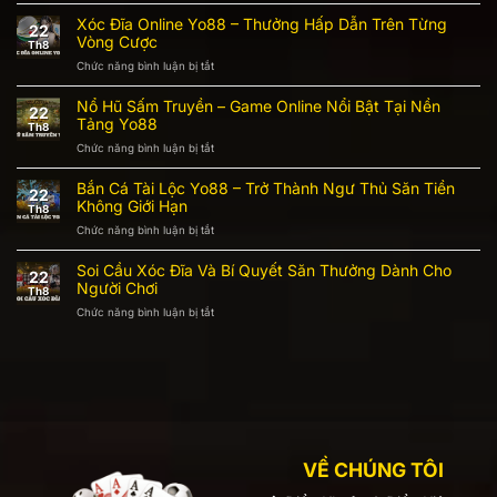
Tá
Xóc Đĩa Online Yo88 – Thưởng Hấp Dẫn Trên Từng
22
Lả
Vòng Cược
Th8
–
ở
Chức năng bình luận bị tắt
Siêu
Xóc
Phẩm
Đĩa
Giải
Nổ Hũ Sấm Truyền – Game Online Nổi Bật Tại Nền
22
Online
Trí
Tảng Yo88
Th8
Yo88
Đình
ở
Chức năng bình luận bị tắt
–
Đám
Nổ
Thưởng
Bậc
Hũ
Hấp
Nhất
Bắn Cá Tài Lộc Yo88 – Trở Thành Ngư Thủ Săn Tiền
22
Sấm
Dẫn
Hiện
Không Giới Hạn
Th8
Truyền
Trên
Nay
ở
Chức năng bình luận bị tắt
–
Từng
Bắn
Game
Vòng
Cá
Online
Cược
Soi Cầu Xóc Đĩa Và Bí Quyết Săn Thưởng Dành Cho
22
Tài
Nổi
Người Chơi
Th8
Lộc
Bật
ở
Chức năng bình luận bị tắt
Yo88
Tại
Soi
–
Nền
Cầu
Trở
Tảng
Xóc
Thành
Yo88
Đĩa
Ngư
Và
Thủ
Bí
Săn
Quyết
Tiền
Săn
Không
Thưởng
Giới
VỀ CHÚNG TÔI
Dành
Hạn
Cho