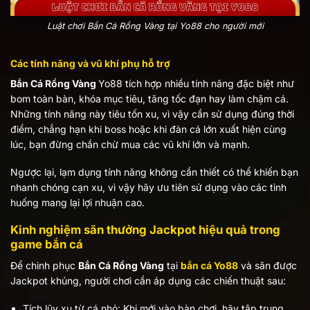
Luật chơi Bắn Cá Rồng Vàng tại Yo88 cho người mới
Các tính năng và vũ khí phụ hỗ trợ
Bắn Cá Rồng Vàng
Yo88 tích hợp nhiều tính năng đặc biệt như
bom toàn bàn, khóa mục tiêu, tăng tốc đạn hay làm chậm cá.
Những tính năng này tiêu tốn xu, vì vậy cần sử dụng đúng thời
điểm, chẳng hạn khi boss hoặc khi đàn cá lớn xuất hiện cùng
lúc, bạn đừng chần chừ mua các vũ khí lớn và mạnh.
Ngược lại, lạm dụng tính năng không cần thiết có thể khiến bạn
nhanh chóng cạn xu, vì vậy hãy ưu tiên sử dụng vào các tình
huống mang lại lợi nhuận cao.
Kinh nghiệm săn thưởng Jackpot hiệu quả trong
game bắn cá
Để chinh phục
Bắn Cá Rồng Vàng
tại
bắn cá Yo88
và săn được
Jackpot khủng, người chơi cần áp dụng các chiến thuật sau:
Tích lũy xu từ cá nhỏ: Khi mới vào bàn chơi, hãy tập trung