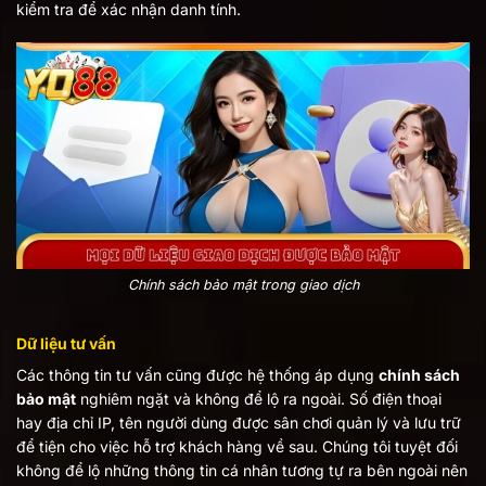
kiểm tra để xác nhận danh tính.
Chính sách bảo mật trong giao dịch
Dữ liệu tư vấn
Các thông tin tư vấn cũng được hệ thống áp dụng
chính sách
bảo mật
nghiêm ngặt và không để lộ ra ngoài. Số điện thoại
hay địa chỉ IP, tên người dùng được sân chơi quản lý và lưu trữ
để tiện cho việc hỗ trợ khách hàng về sau. Chúng tôi tuyệt đối
không để lộ những thông tin cá nhân tương tự ra bên ngoài nên