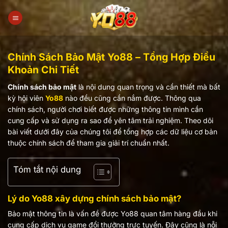
Bỏ
qua
nội
dung
Chính Sách Bảo Mật Yo88 – Tổng Hợp Điều
Khoản Chi Tiết
Chính sách bảo mật
là nội dung quan trọng và cần thiết mà bất
kỳ hội viên
Yo88
nào đều cũng cần nắm được. Thông qua
chính sách, người chơi biết được những thông tin mình cần
cung cấp và sử dụng ra sao để yên tâm trải nghiệm. Theo dõi
bài viết dưới đây của chúng tôi để tổng hợp các dữ liệu cơ bản
thuộc chính sách để tham gia giải trí chuẩn nhất.
Tóm tắt nội dung
Lý do Yo88 xây dựng chính sách bảo mật?
Bảo mật thông tin là vấn đề được Yo88 quan tâm hàng đầu khi
cung cấp dịch vụ game đổi thưởng trực tuyến. Đây cũng là nỗi