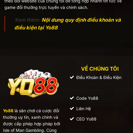
theo dõi website của chúng tôi để tổng hợp nhanh tin tức về
game đổi thưởng trực tuyến và chính sách.
Xem thêm:
Nội dung quy định điều khoản và
điều kiện tại Yo88
VỀ CHÚNG TÔI
Điều Khoản & Điều Kiện
Chính Sách Bảo Mật
Code Yo88
Liên Hệ
Yo88
là sân chơi cá cược đổi
thưởng uy tín, xanh chính và
CEO Yo88
được cấp phép hợp pháp bởi
Isle of Man Gambling. Cùng