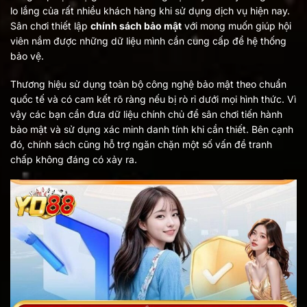
lo lắng của rất nhiều khách hàng khi sử dụng dịch vụ hiện nay.
Sân chơi thiết lập
chính sách bảo mật
với mong muốn giúp hội
viên nắm được những dữ liệu mình cần cung cấp để hệ thống
bảo vệ.
Thương hiệu sử dụng toàn bộ công nghệ bảo mật theo chuẩn
quốc tế và có cam kết rõ ràng nếu bị rò rỉ dưới mọi hình thức. Vì
vậy các bạn cần đưa dữ liệu chính chủ để sân chơi tiến hành
bảo mật và sử dụng xác minh danh tính khi cần thiết. Bên cạnh
đó, chính sách cũng hỗ trợ ngăn chặn một số vấn đề tranh
chấp không đáng có xảy ra.