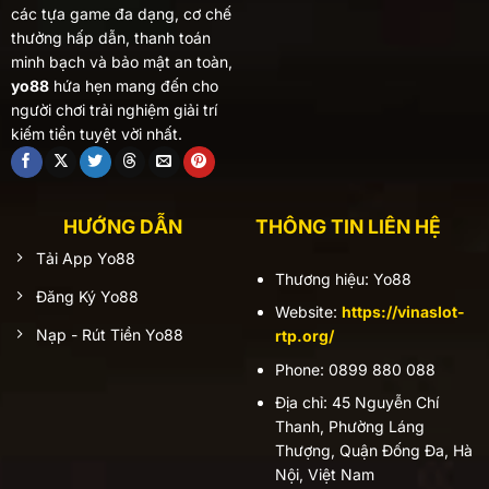
các tựa game đa dạng, cơ chế
thưởng hấp dẫn, thanh toán
minh bạch và bảo mật an toàn,
yo88
hứa hẹn mang đến cho
người chơi trải nghiệm giải trí
kiếm tiền tuyệt vời nhất.
HƯỚNG DẪN
THÔNG TIN LIÊN HỆ
Tải App Yo88
Thương hiệu: Yo88
Đăng Ký Yo88
Website:
https://vinaslot-
Nạp - Rút Tiền Yo88
rtp.org/
Phone: 0899 880 088
Địa chỉ: 45 Nguyễn Chí
Thanh, Phường Láng
Thượng, Quận Đống Đa, Hà
Nội, Việt Nam