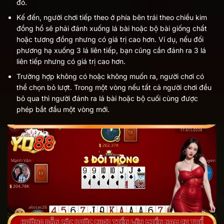
đó.
Kế đến, người chơi tiếp theo ở phía bên trái theo chiều kim
đồng hồ sẽ phải đánh xuống lá bài hoặc bộ bài giống chất
hoặc tương đồng nhưng có giá trị cao hơn. Ví dụ, nếu đối
phương hạ xuống 3 lá liên tiếp, bạn cũng cần đánh ra 3 lá
liên tiếp nhưng có giá trị cao hơn.
Trường hợp không có hoặc không muốn ra, người chơi có
thể chọn bỏ lượt. Trong một vòng nếu tất cả người chơi đều
bỏ qua thì người đánh ra lá bài hoặc bộ cuối cùng được
phép bắt đầu một vòng mới.