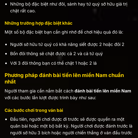
Những bộ đặc biệt như đôi, sảnh hay tứ quý sở hữu giá trị
chặt rất cao.
Những trường hợp đặc biệt khác
Một số bộ đặc biệt bạn cần ghi nhớ để chơi hiệu quả đó là:
Người sở hữu tứ quý có khả năng siết được 2 hoặc đôi 2
Bốn đôi thông sẽ chặt được cả 2 và cả tứ quý
Với 3 đôi thông bạn có thể chặt 1 hoặc 2 lá
Phương pháp đánh bài tiến lên miền Nam chuẩn
nhất
Người tham gia cần nắm bắt cách
đánh bài tiến lên miền Nam
với các bước lần lượt được trình bày như sau:
Các bước chơi trong ván bài
Đầu tiên, người chơi được đi trước sẽ được quyền ra một
quân bài hoặc một bộ bất kỳ. Người chơi được đánh trước là
người sở hữu 3 bích hoặc người chiến thắng ở ván đấu trước