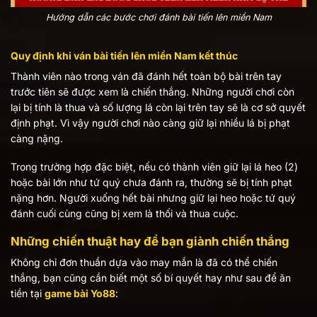
Hướng dẫn các bước chơi đánh bài tiến lên miền Nam
Quy định khi ván bài tiến lên miền Nam kết thúc
Thành viên nào trong ván đã đánh hết toàn bộ bài trên tay
trước tiên sẽ được xem là chiến thắng. Những người chơi còn
lại bị tính là thua và số lượng lá còn lại trên tay sẽ là cơ sở quyết
định phạt. Vì vậy người chơi nào càng giữ lại nhiều lá bị phạt
càng nặng.
Trong trường hợp đặc biệt, nếu có thành viên giữ lại lá heo (2)
hoặc bài lớn như tứ quý chưa đánh ra, thường sẽ bị tính phạt
nặng hơn. Người xuống hết bài nhưng giữ lại heo hoặc tứ quý
đánh cuối cùng cũng bị xem là thối và thua cuộc.
Những chiến thuật hay để bạn giành chiến thắng
Không chỉ đơn thuần dựa vào may mắn là đã có thể chiến
thắng, bạn cũng cần biết một số bí quyết hay như sau để ăn
tiền tại
game bài Yo88
: