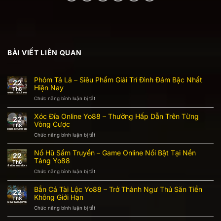
BÀI VIẾT LIÊN QUAN
Phỏm Tá Lả – Siêu Phẩm Giải Trí Đình Đám Bậc Nhất
22
Hiện Nay
Th8
ở
Chức năng bình luận bị tắt
Phỏm
Tá
Xóc Đĩa Online Yo88 – Thưởng Hấp Dẫn Trên Từng
22
Lả
Vòng Cược
Th8
–
ở
Chức năng bình luận bị tắt
Siêu
Xóc
Phẩm
Đĩa
Giải
Nổ Hũ Sấm Truyền – Game Online Nổi Bật Tại Nền
22
Online
Trí
Tảng Yo88
Th8
Yo88
Đình
ở
Chức năng bình luận bị tắt
–
Đám
Nổ
Thưởng
Bậc
Hũ
Hấp
Nhất
Bắn Cá Tài Lộc Yo88 – Trở Thành Ngư Thủ Săn Tiền
22
Sấm
Dẫn
Hiện
Không Giới Hạn
Th8
Truyền
Trên
Nay
ở
Chức năng bình luận bị tắt
–
Từng
Bắn
Game
Vòng