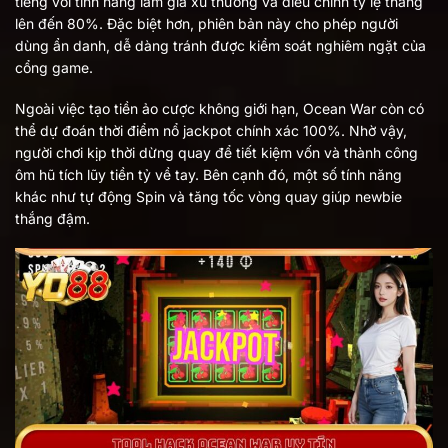
tiếng với tính năng làm giả xu thưởng và điều chỉnh tỷ lệ thắng
lên đến 80%. Đặc biệt hơn, phiên bản này cho phép người
dùng ẩn danh, dễ dàng tránh được kiểm soát nghiêm ngặt của
cổng game.
Ngoài việc tạo tiền ảo cược không giới hạn, Ocean War còn có
thể dự đoán thời điểm nổ jackpot chính xác 100%. Nhờ vậy,
người chơi kịp thời dừng quay để tiết kiệm vốn và thành công
ôm hũ tích lũy tiền tỷ về tay. Bên cạnh đó, một số tính năng
khác như tự động Spin và tăng tốc vòng quay giúp newbie
thắng đậm.