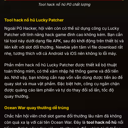
Tool hack nổ hũ PG chất lượng
Tool hack nổ hũ Lucky Patcher
Ngoài PG Hacker, hội viên còn có thể sử dụng công cụ Lucky
Patcher với tính năng hack game đỉnh cao không kém. Bạn cần
tải tool này dưới dạng file APK, sau đó khởi động trên thiết bị và
liên kết với slot đổi thưởng. Newbie yên tâm vì file download rất
nhẹ, tương thích với cả Android và iOS nên không lo lỗi máy.
Phần mềm hack nổ hũ Lucky Patcher được thiết kế bộ thuật
toán thông minh, có thể xâm nhập hệ thống game và đổi tiền
ảo. Nhờ vậy, bạn không cần nạp vốn vẫn dùng được tiền ảo để
quay slot và mua vật phẩm. Đặc biệt hơn, công cụ ngăn chặn
được quảng cáo làm phiền và tự do thay đổi số lần, tốc độ
quay thưởng.
Ocean War quay thưởng dễ trúng
Chắc hẳn hội viên chơi slot game đổi thưởng lâu năm đã không
còn quá xa lạ với cái tên Ocean War. Đây là
tool hack nổ hũ
nổi