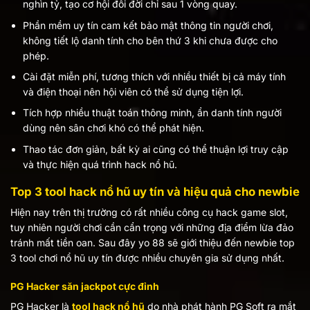
nghìn tỷ, tạo cơ hội đổi đời chỉ sau 1 vòng quay.
Phần mềm uy tín cam kết bảo mật thông tin người chơi,
không tiết lộ danh tính cho bên thứ 3 khi chưa được cho
phép.
Cài đặt miễn phí, tương thích với nhiều thiết bị cả máy tính
và điện thoại nên hội viên có thể sử dụng tiện lợi.
Tích hợp nhiều thuật toán thông minh, ẩn danh tính người
dùng nên sân chơi khó có thể phát hiện.
Thao tác đơn giản, bất kỳ ai cũng có thể thuận lợi truy cập
và thực hiện quá trình hack nổ hũ.
Top 3 tool hack nổ hũ uy tín và hiệu quả cho newbie
Hiện nay trên thị trường có rất nhiều công cụ hack game slot,
tuy nhiên người chơi cần cẩn trọng với những địa điểm lừa đảo
tránh mất tiền oan. Sau đây yo 88 sẽ giới thiệu đến newbie top
3 tool chơi nổ hũ uy tín được nhiều chuyên gia sử dụng nhất.
PG Hacker săn jackpot cực đỉnh
PG Hacker là
tool hack nổ hũ
do nhà phát hành PG Soft ra mắt