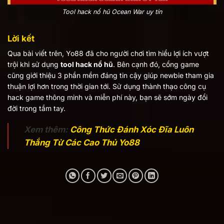
Tool hack nổ hũ Ocean War uy tín
Lời kết
Qua bài viết trên, Yo88 đã cho người chơi tìm hiểu lợi ích vượt
trội khi sử dụng
tool hack nổ hũ
. Bên cạnh đó, cổng game
cũng giới thiệu 3 phần mềm đáng tin cậy giúp newbie tham gia
thuận lợi hơn trong thời gian tới. Sử dụng thành thạo công cụ
hack game thông minh và miễn phí này, bạn sẽ sớm ngày đổi
đời trong tầm tay.
Xem thêm:
Công Thức Đánh Xóc Đĩa Luôn
Thắng Từ Các Cao Thủ Yo88