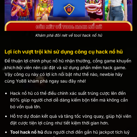
Khám phá đôi nét về tool hack nổ hũ
Lợi ích vượt trội khi sử dụng công cụ hack nổ hũ
Để thuận lợi chinh phục nổ hũ nhận thưởng, cổng game khuyến
khích hội viên nên cài đặt và sử dụng phần mềm hack game.
Vậy công cụ này có lợi ích nổi bật như thế nào, newbie hãy
cùng Yo88 khám phá ngay sau đây nhé!
Hack nổ hũ có thể điều chỉnh xác suất trúng cược lên đến
80% giúp người chơi dễ dàng kiếm bộn tiền mà không cần
bỏ vốn quá lớn.
Hỗ trợ dự đoán kết quả và tăng tốc vòng quay, giúp hội viên
đặt cược tiện lợi cũng như tiết kiệm thời gian hơn.
Tool hack nổ hũ
đưa người chơi đến gần hũ jackpot tích luỹ