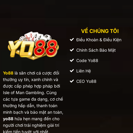
Xóc
Thành
Yo88
Đĩa
Ngư
Và
Thủ
Bí
Săn
Quyết
Tiền
Săn
Không
Thưởng
Giới
VỀ CHÚNG TÔI
Dành
Hạn
Cho
Điều Khoản & Điều Kiện
Người
Chơi
Chính Sách Bảo Mật
Code Yo88
Liên Hệ
Yo88
là sân chơi cá cược đổi
thưởng uy tín, xanh chính và
CEO Yo88
được cấp phép hợp pháp bởi
Isle of Man Gambling. Cùng
các tựa game đa dạng, cơ chế
thưởng hấp dẫn, thanh toán
minh bạch và bảo mật an toàn,
yo88
hứa hẹn mang đến cho
người chơi trải nghiệm giải trí
kiếm tiền tuyệt vời nhất.