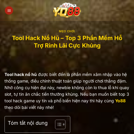
Bỏ
qua
nội
dung
MẸO CHƠI
Tool Hack Nổ Hũ – Top 3 Phần Mềm Hỗ
Trợ Rinh Lãi Cực Khủng
Tool hack nổ hũ
được biết đến là phần mềm xâm nhập vào hệ
thống game, điều chỉnh thuật toán giúp người chơi thắng đậm.
Nhờ công cụ hiện đại này, newbie không còn lo thua lỗ khi quay
slot, tự tin ăn chắc tiền thưởng khủng. Nếu bạn muốn biết top 3
tool hack game uy tín và phổ biến hiện nay thì hãy cùng
Yo88
theo dõi bài viết này nhé!
Tóm tắt nội dung